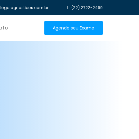
ilogdiagnosticos.com.br
(22) 2722-2469
ato
Agende seu Exame